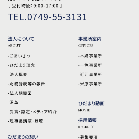
［ 受付時間：9:00-17:00 ］
TEL.0749-55-3131
法人について
事業所案内
ABOUT
OFFICES
-ごあいさつ
-本郷事業所
-ひだまり理念
-一色事業所
-法人概要
-近江事業所
-財務諸表等の報告
-米原事業所
-法人組織図
-沿革
ひだまり動画
MOVIE
-受賞・認定・メディア紹介
採用情報
-理事長講演・登壇
RECRUIT
ひだまりの想い
-募集要項