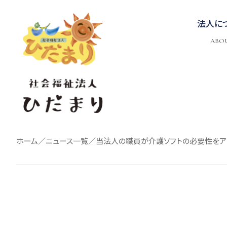
法人に
ABO
ホーム
／
ニュース一覧
／
当法人の職員が介護ソフトの必要性をア