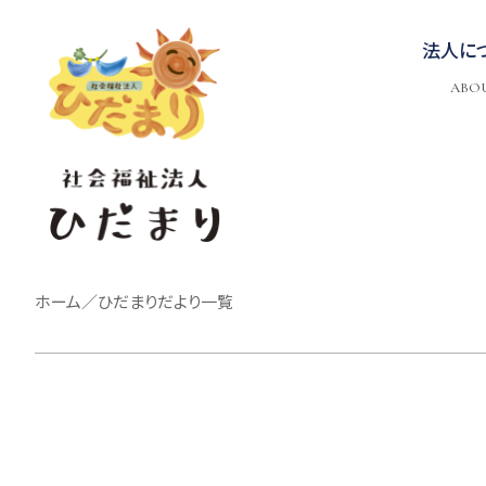
法人に
ABO
ホーム
／
ひだまりだより
一覧