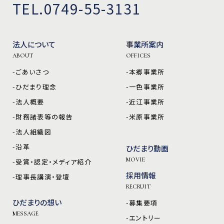
TEL.0749-55-3131
法人について
事業所案内
ABOUT
OFFICES
-ごあいさつ
-本郷事業所
-ひだまり理念
-一色事業所
-法人概要
-近江事業所
-財務諸表等の報告
-米原事業所
-法人組織図
-沿革
ひだまり動画
MOVIE
-受賞・認定・メディア紹介
採用情報
-理事長講演・登壇
RECRUIT
ひだまりの想い
-募集要項
MESSAGE
-エントリー