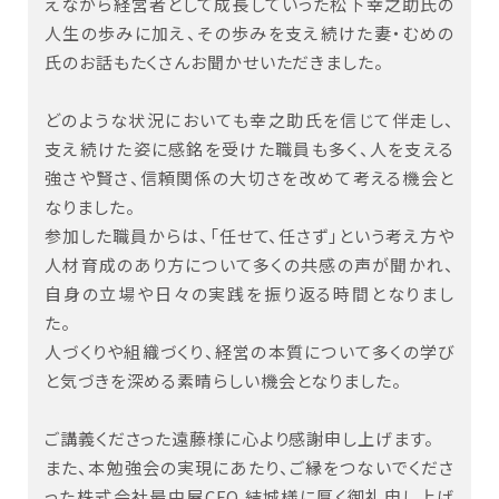
えながら経営者として成長していった松下幸之助氏の
人生の歩みに加え、その歩みを支え続けた妻・むめの
氏のお話もたくさんお聞かせいただきました。
どのような状況においても幸之助氏を信じて伴走し、
支え続けた姿に感銘を受けた職員も多く、人を支える
強さや賢さ、信頼関係の大切さを改めて考える機会と
なりました。
参加した職員からは、「任せて、任さず」という考え方や
人材育成のあり方について多くの共感の声が聞かれ、
自身の立場や日々の実践を振り返る時間となりまし
た。
人づくりや組織づくり、経営の本質について多くの学び
と気づきを
深める素晴らしい機会となりました。
ご講義くださった遠藤様に心より感謝申し上げます。
また、本勉強会の実現にあたり、ご縁をつないでくださ
った株式会社最中屋CEO 結城様に厚く御礼申し上げ