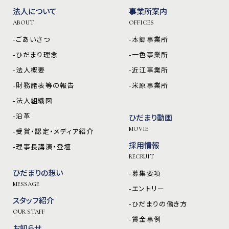
法人について
事業所案内
ABOUT
OFFICES
-ごあいさつ
-本郷事業所
-ひだまり理念
-一色事業所
-法人概要
-近江事業所
-財務諸表等の報告
-米原事業所
-法人組織図
-沿革
ひだまり動画
MOVIE
-受賞・認定・メディア紹介
採用情報
-理事長講演・登壇
RECRUIT
ひだまりの想い
-募集要項
MESSAGE
-エントリー
スタッフ紹介
-ひだまりの働き方
OUR STAFF
-賃金事例
お知らせ