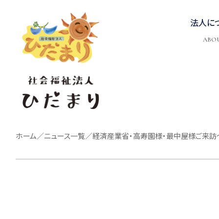
法人に
ABO
ホーム
／
ニュース一覧
／
経済産業省・高寿園様・最中屋様ご来訪