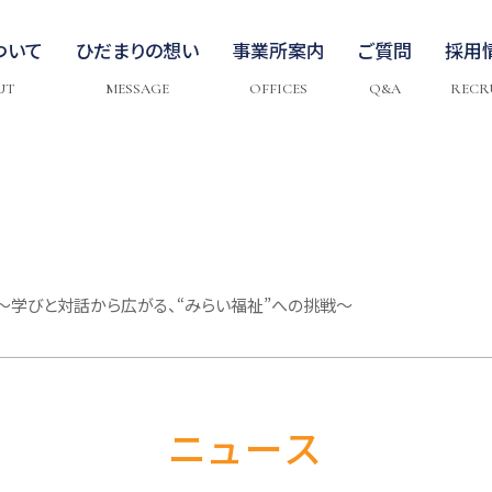
ついて
ひだまりの想い
事業所案内
ご質問
採用
UT
MESSAGE
OFFICES
Q&A
RECR
〜学びと対話から広がる、“みらい福祉”への挑戦〜
ニュース