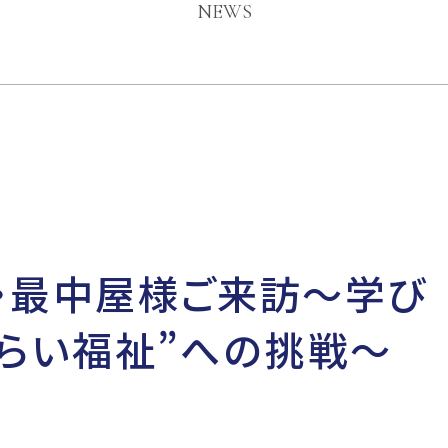
NEWS
・最中屋様ご来訪〜学び
みらい福祉”への挑戦〜