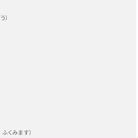
う）
を ふくみます）