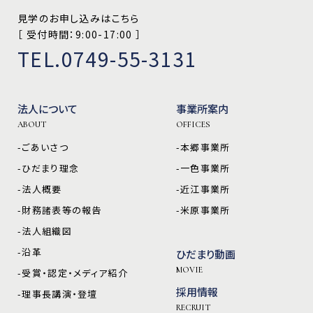
見学のお申し込みはこちら
［ 受付時間：9:00-17:00 ］
TEL.0749-55-3131
法人について
事業所案内
ABOUT
OFFICES
-ごあいさつ
-本郷事業所
-ひだまり理念
-一色事業所
-法人概要
-近江事業所
-財務諸表等の報告
-米原事業所
-法人組織図
-沿革
ひだまり動画
MOVIE
-受賞・認定・メディア紹介
採用情報
-理事長講演・登壇
RECRUIT