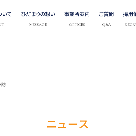
ついて
ひだまりの想い
事業所案内
ご質問
採用
UT
MESSAGE
OFFICES
Q&A
RECR
来訪
ニュース