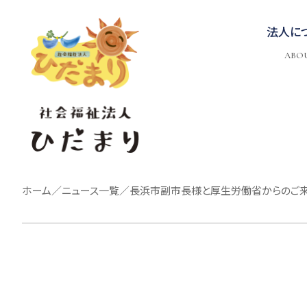
法人に
ABO
ホーム
／
ニュース一覧
／
長浜市副市長様と厚生労働省からのご