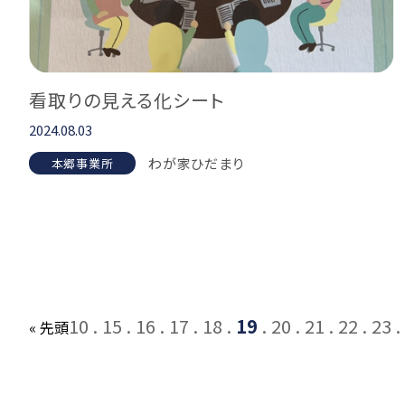
看取りの見える化シート
2024.08.03
わが家ひだまり
本郷事業所
10
15
16
17
18
19
20
21
22
23
« 先頭