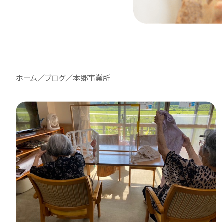
ホーム
／
ブログ
／
本郷事業所