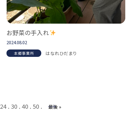
お野菜の手入れ
2024.08.02
はなれひだまり
本郷事業所
24
30
40
50
→
最後 »