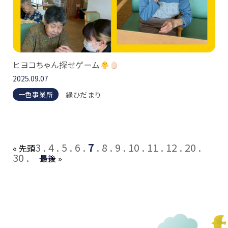
ヒヨコちゃん探せゲーム
2025.09.07
縁ひだまり
一色事業所
3
4
5
6
7
8
9
10
11
12
20
« 先頭
30
→
最後 »