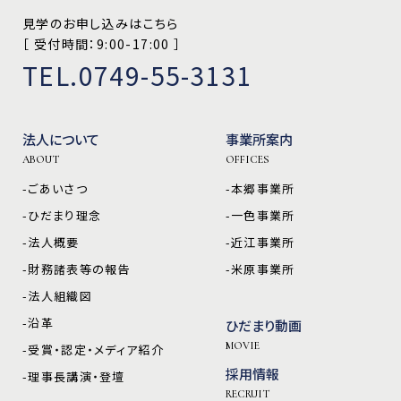
見学のお申し込みはこちら
［ 受付時間：9:00-17:00 ］
TEL.0749-55-3131
法人について
事業所案内
ABOUT
OFFICES
-ごあいさつ
-本郷事業所
-ひだまり理念
-一色事業所
-法人概要
-近江事業所
-財務諸表等の報告
-米原事業所
-法人組織図
-沿革
ひだまり動画
MOVIE
-受賞・認定・メディア紹介
採用情報
-理事長講演・登壇
RECRUIT