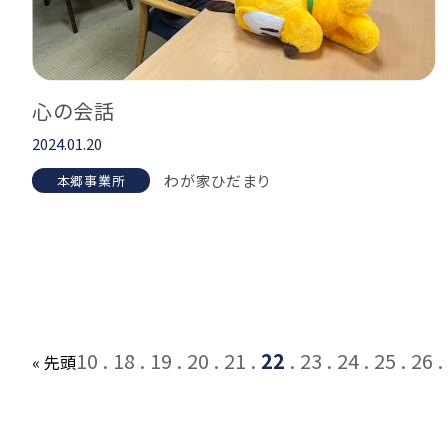
心の会話
2024.01.20
わが家ひだまり
本郷事業所
10
18
19
20
21
22
23
24
25
26
« 先頭