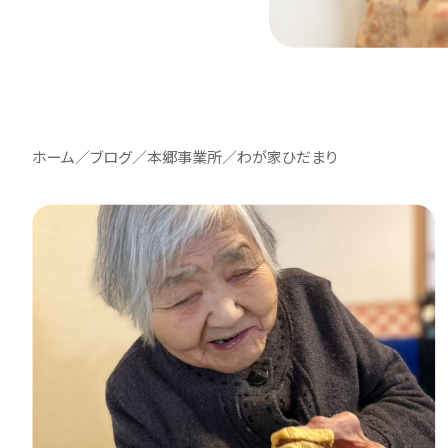
ホーム
／
ブログ
／
本郷事業所
／
わが家ひだまり