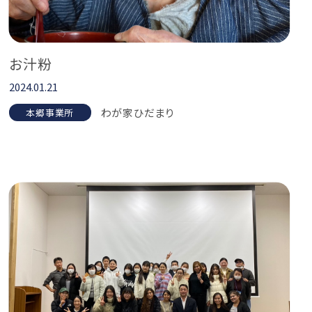
お汁粉
2024.01.21
わが家ひだまり
本郷事業所