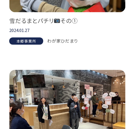
雪だるまとパチリ
その①
2024.01.27
わが家ひだまり
本郷事業所