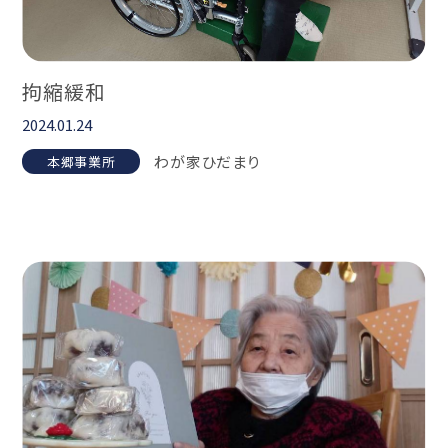
拘縮緩和
2024.01.24
わが家ひだまり
本郷事業所