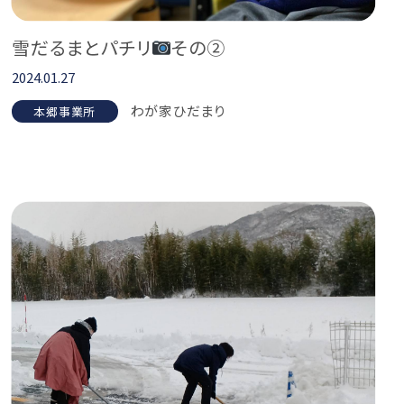
雪だるまとパチリ
その②
2024.01.27
わが家ひだまり
本郷事業所