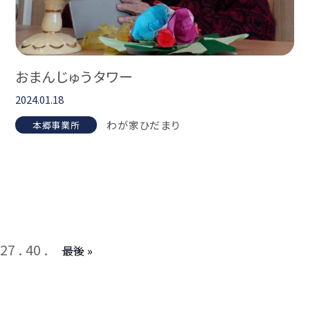
おまんじゅうタワー
2024.01.18
わが家ひだまり
本郷事業所
27
40
→
最後 »