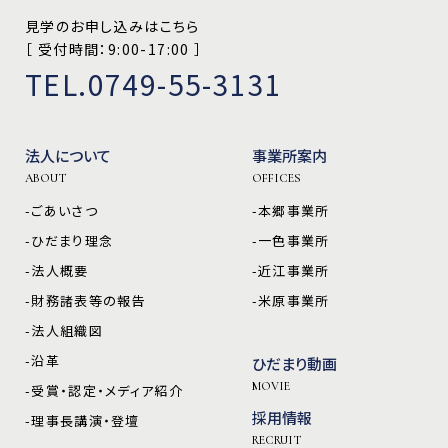
見学のお申し込みはこちら
［ 受付時間：9:00-17:00 ］
TEL.0749-55-3131
法人について
事業所案内
ABOUT
OFFICES
-ごあいさつ
-本郷事業所
-ひだまり理念
-一色事業所
-法人概要
-近江事業所
-財務諸表等の報告
-米原事業所
-法人組織図
-沿革
ひだまり動画
MOVIE
-受賞・認定・メディア紹介
採用情報
-理事長講演・登壇
RECRUIT