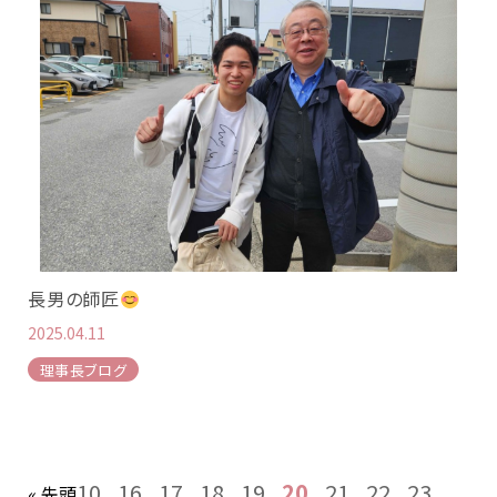
長男の師匠
2025.04.11
理事長ブログ
10
16
17
18
19
20
21
22
23
« 先頭