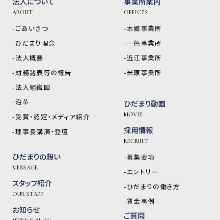
法人について
事業所案内
ABOUT
OFFICES
-ごあいさつ
-本郷事業所
-ひだまり理念
-一色事業所
-法人概要
-近江事業所
-財務諸表等の報告
-米原事業所
-法人組織図
-沿革
ひだまり動画
MOVIE
-受賞・認定・メディア紹介
採用情報
-理事長講演・登壇
RECRUIT
ひだまりの想い
-募集要項
MESSAGE
-エントリー
スタッフ紹介
-ひだまりの働き方
OUR STAFF
-賃金事例
お知らせ
ご質問