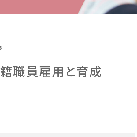
成
国籍職員雇用と育成