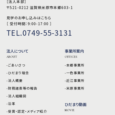
［法人本部］
〒521-0212 滋賀県米原市本郷603-1
見学のお申し込みはこちら
［ 受付時間：9:00-17:00 ］
TEL.0749-55-3131
法人について
事業所案内
ABOUT
OFFICES
-ごあいさつ
-本郷事業所
-ひだまり理念
-一色事業所
-法人概要
-近江事業所
-財務諸表等の報告
-米原事業所
-法人組織図
-沿革
ひだまり動画
MOVIE
-受賞・認定・メディア紹介