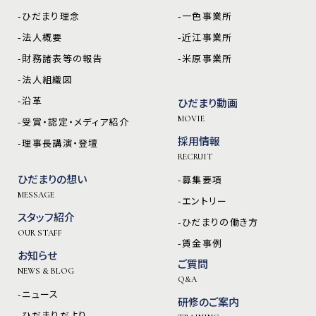
-ひだまり理念
-一色事業所
-法人概要
-近江事業所
-財務諸表等の報告
-米原事業所
-法人組織図
-沿革
ひだまり動画
MOVIE
-受賞・認定・メディア紹介
採用情報
-理事長講演・登壇
RECRUIT
ひだまりの想い
-募集要項
MESSAGE
-エントリー
スタッフ紹介
-ひだまりの働き方
OUR STAFF
-賃金事例
お知らせ
ご質問
NEWS & BLOG
Q&A
-ニュース
研修のご案内
-ひだまりだより