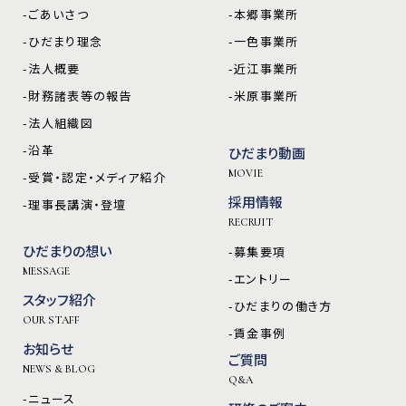
-ごあいさつ
-本郷事業所
-ひだまり理念
-一色事業所
-法人概要
-近江事業所
-財務諸表等の報告
-米原事業所
-法人組織図
-沿革
ひだまり動画
MOVIE
-受賞・認定・メディア紹介
採用情報
-理事長講演・登壇
RECRUIT
ひだまりの想い
-募集要項
MESSAGE
-エントリー
スタッフ紹介
-ひだまりの働き方
OUR STAFF
-賃金事例
お知らせ
ご質問
NEWS & BLOG
Q&A
-ニュース