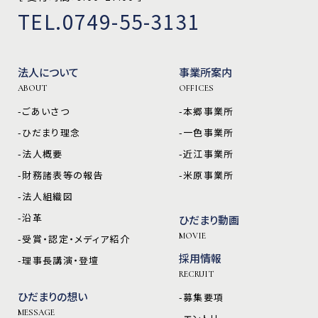
TEL.0749-55-3131
法人について
事業所案内
ABOUT
OFFICES
-ごあいさつ
-本郷事業所
-ひだまり理念
-一色事業所
-法人概要
-近江事業所
-財務諸表等の報告
-米原事業所
-法人組織図
-沿革
ひだまり動画
MOVIE
-受賞・認定・メディア紹介
採用情報
-理事長講演・登壇
RECRUIT
ひだまりの想い
-募集要項
MESSAGE