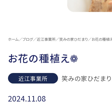
ホーム
／
ブログ
／
近江事業所
／
笑みの家ひだまり
／
お花の種植
お花の種植え❁
笑みの家ひだまり
近江事業所
2024.11.08