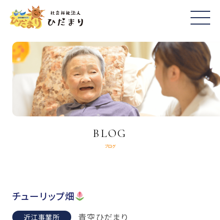
BLOG
ブログ
チューリップ畑
青空ひだまり
近江事業所