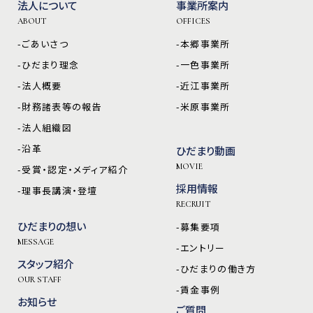
法人について
事業所案内
ABOUT
OFFICES
-ごあいさつ
-本郷事業所
-ひだまり理念
-一色事業所
-法人概要
-近江事業所
-財務諸表等の報告
-米原事業所
-法人組織図
-沿革
ひだまり動画
MOVIE
-受賞・認定・メディア紹介
採用情報
-理事長講演・登壇
RECRUIT
ひだまりの想い
-募集要項
MESSAGE
-エントリー
スタッフ紹介
-ひだまりの働き方
OUR STAFF
-賃金事例
お知らせ
ご質問