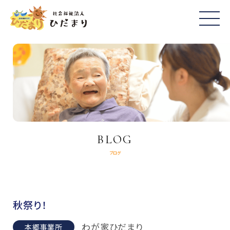
BLOG
ブログ
秋祭り！
わが家ひだまり
本郷事業所