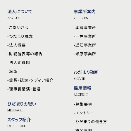
法人について
事業所案内
ABOUT
OFFICES
-ごあいさつ
-本郷事業所
-ひだまり理念
-一色事業所
-法人概要
-近江事業所
-財務諸表等の報告
-米原事業所
-法人組織図
-沿革
ひだまり動画
MOVIE
-受賞・認定・メディア紹介
採用情報
-理事長講演・登壇
RECRUIT
ひだまりの想い
-募集要項
MESSAGE
-エントリー
スタッフ紹介
-ひだまりの働き方
OUR STAFF
-賃金事例