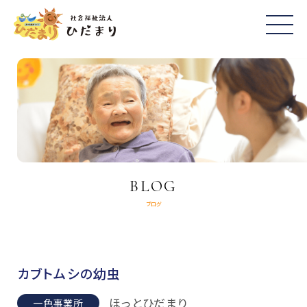
BLOG
ブログ
カブトムシの幼虫
ほっとひだまり
一色事業所