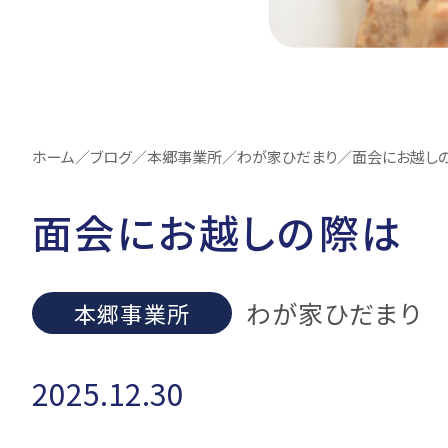
ホーム
／
ブログ
／
本郷事業所
／
わが家ひだまり
／
面会にお越し
面会にお越しの際は
わが家ひだまり
本郷事業所
2025.12.30