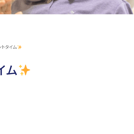
ントタイム
イム