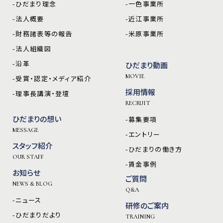
-ひだまり理念
-一色事業所
-法人概要
-近江事業所
-財務諸表等の報告
-米原事業所
-法人組織図
-沿革
ひだまり動画
MOVIE
-受賞・認定・メディア紹介
採用情報
-理事長講演・登壇
RECRUIT
ひだまりの想い
-募集要項
MESSAGE
-エントリー
スタッフ紹介
-ひだまりの働き方
OUR STAFF
-賃金事例
お知らせ
ご質問
NEWS & BLOG
Q&A
-ニュース
研修のご案内
-ひだまりだより
TRAINING