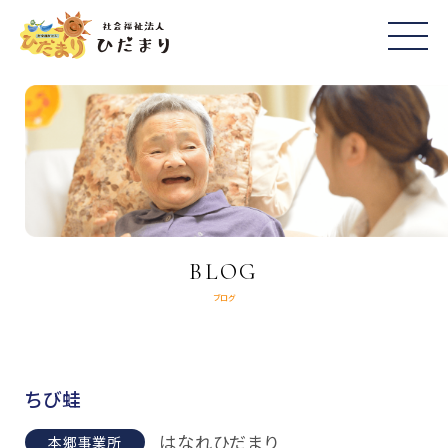
BLOG
ブログ
ちび蛙
はなれひだまり
本郷事業所