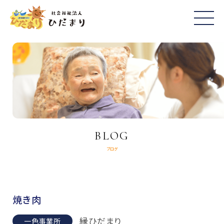
BLOG
ブログ
焼き肉
縁ひだまり
一色事業所