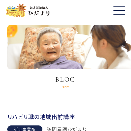
BLOG
ブログ
リハビリ職の地域出前講座
訪問看護ひだまり
近江事業所