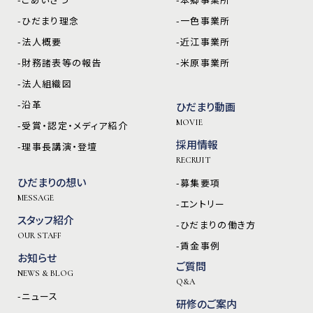
-ひだまり理念
-一色事業所
-法人概要
-近江事業所
-財務諸表等の報告
-米原事業所
-法人組織図
-沿革
ひだまり動画
MOVIE
-受賞・認定・メディア紹介
採用情報
-理事長講演・登壇
RECRUIT
ひだまりの想い
-募集要項
MESSAGE
-エントリー
スタッフ紹介
-ひだまりの働き方
OUR STAFF
-賃金事例
お知らせ
ご質問
NEWS & BLOG
Q&A
-ニュース
研修のご案内