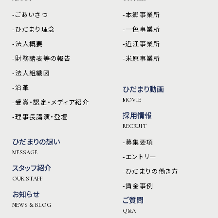
-ごあいさつ
-本郷事業所
-ひだまり理念
-一色事業所
-法人概要
-近江事業所
-財務諸表等の報告
-米原事業所
-法人組織図
-沿革
ひだまり動画
MOVIE
-受賞・認定・メディア紹介
採用情報
-理事長講演・登壇
RECRUIT
ひだまりの想い
-募集要項
MESSAGE
-エントリー
スタッフ紹介
-ひだまりの働き方
OUR STAFF
-賃金事例
お知らせ
ご質問
NEWS & BLOG
Q&A