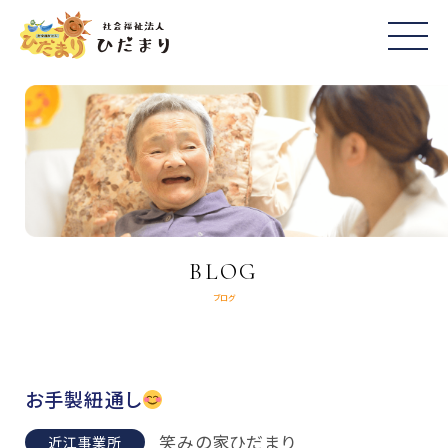
BLOG
ブログ
お手製紐通し
笑みの家ひだまり
近江事業所