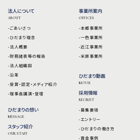
法人について
事業所案内
ABOUT
OFFICES
-ごあいさつ
-本郷事業所
-ひだまり理念
-一色事業所
-法人概要
-近江事業所
-財務諸表等の報告
-米原事業所
-法人組織図
-沿革
ひだまり動画
MOVIE
-受賞・認定・メディア紹介
採用情報
-理事長講演・登壇
RECRUIT
ひだまりの想い
-募集要項
MESSAGE
-エントリー
スタッフ紹介
-ひだまりの働き方
OUR STAFF
-賃金事例