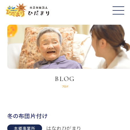
BLOG
ブログ
冬の布団片付け
はなれひだまり
本郷事業所