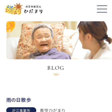
BLOG
ブログ
雨の日散歩
青空ひだまり
近江事業所