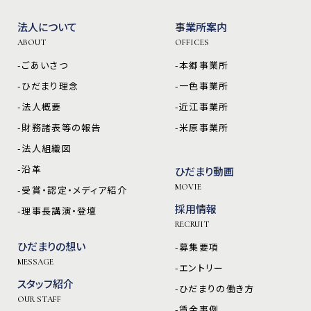
法人について
事業所案内
ABOUT
OFFICES
-ごあいさつ
-本郷事業所
-ひだまり理念
-一色事業所
-法人概要
-近江事業所
-財務諸表等の報告
-米原事業所
-法人組織図
-沿革
ひだまり動画
MOVIE
-受賞・認定・メディア紹介
採用情報
-理事長講演・登壇
RECRUIT
ひだまりの想い
-募集要項
MESSAGE
-エントリー
スタッフ紹介
-ひだまりの働き方
OUR STAFF
-賃金事例