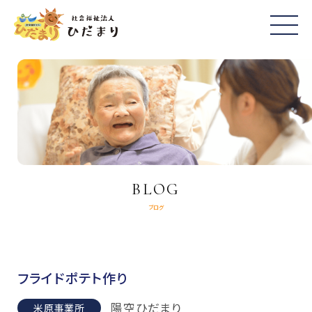
BLOG
ブログ
フライドポテト作り
陽空ひだまり
米原事業所