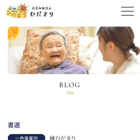
BLOG
ブログ
書道
縁ひだまり
一色事業所