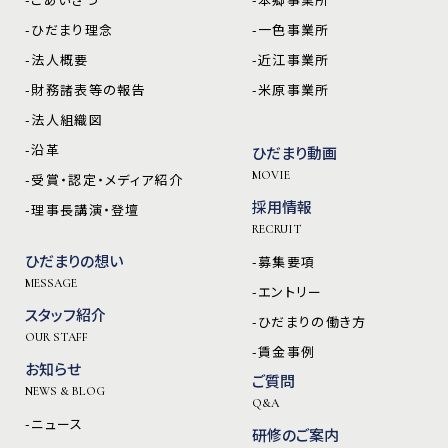
-ひだまり理念
-一色事業所
-法人概要
-近江事業所
-財務諸表等の報告
-米原事業所
-法人組織図
-沿革
ひだまり動画
MOVIE
-受賞・認定・メディア紹介
採用情報
-理事長講演・登壇
RECRUIT
ひだまりの想い
-募集要項
MESSAGE
-エントリー
スタッフ紹介
-ひだまりの働き方
OUR STAFF
-賃金事例
お知らせ
ご質問
NEWS & BLOG
Q&A
-ニュース
研修のご案内