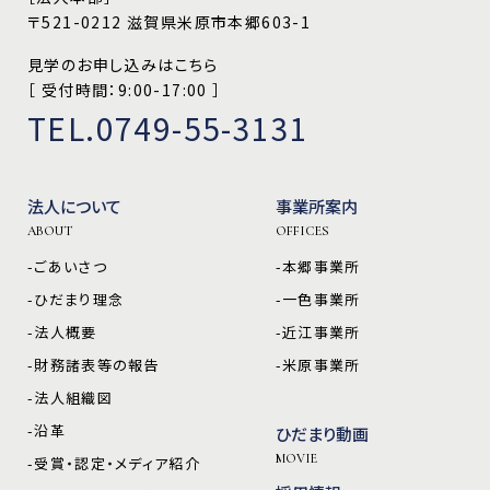
〒521-0212 滋賀県米原市本郷603-1
見学のお申し込みはこちら
［ 受付時間：9:00-17:00 ］
TEL.0749-55-3131
法人について
事業所案内
ABOUT
OFFICES
-ごあいさつ
-本郷事業所
-ひだまり理念
-一色事業所
-法人概要
-近江事業所
-財務諸表等の報告
-米原事業所
-法人組織図
-沿革
ひだまり動画
MOVIE
-受賞・認定・メディア紹介