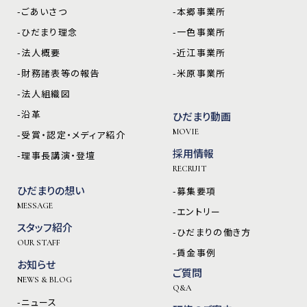
-ごあいさつ
-本郷事業所
-ひだまり理念
-一色事業所
-法人概要
-近江事業所
-財務諸表等の報告
-米原事業所
-法人組織図
-沿革
ひだまり動画
MOVIE
-受賞・認定・メディア紹介
採用情報
-理事長講演・登壇
RECRUIT
ひだまりの想い
-募集要項
MESSAGE
-エントリー
スタッフ紹介
-ひだまりの働き方
OUR STAFF
-賃金事例
お知らせ
ご質問
NEWS & BLOG
Q&A
-ニュース